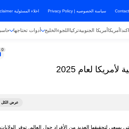
سياسة الخصوصيه | Privacy Policy
اخلاء المسئولية Disclaimer
كندا
أمريكا
أمريكا الجنوبية
تركيا
اللجوء
الخليج
أدوات تحتاجها
حاسبا
0
مريكا لعام 2025
لتي يسعى لتحقيقها العديد من الأفراد حول العالم. توفر الولايات