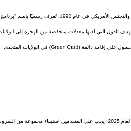
تأسست قرعة الهجرة العشوائية كجزء من قانون الهجرة والتجنس الأمريكي في عام 1990. تُعرف رسميًا باسم "برنامج
هجرة المتنوعة (Diversity Visa Lottery) وتستهدف الدول التي لديها معدلات منخفضة من الهجرة إلى الولايا
(Green Card) في الولايات المتحدة.
للرغبة في المشاركة في قرعة الهجرة العشوائية لأمريكا لعام 2025، يجب على المتقدمين استيفاء مجموعة من الش