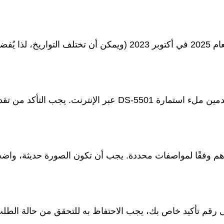
1. **الفترة الزمنية للتقديم**: ستبدأ فترة التقديم لعام 2025 في أكتوبر 2023 (ويمكن أن تختلف التواريخ، لذا 
2. **تعبئة الاستمارة الإلكترونية**: يجب على المتقدمين ملء استمارة DS-5501 عبر الإنترنت. يجب التأكد 
رهم وفقًا لمواصفات محددة. يجب أن تكون الصورة حديثة، واضح
لى رقم تأكيد خاص بك، يجب الاحتفاظ به للتحقق من حالة الطل