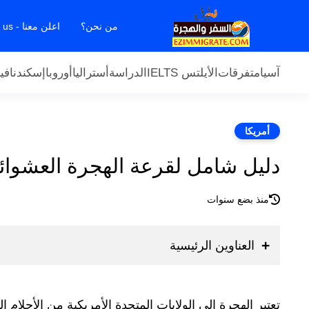
من نحن؟
اعلن معنا - Contact us
آسيا
متفرقات
الأيلتس IELTS
الدراسة
أستراليا
أوروبا
إسكندنافيا
أمريكا
دليل شامل لقرعة الهجرة العشوائية لأ
منذ بضع سنوات
العناوين الرئيسية
تعتبر الهجرة إلى الولايات المتحدة الأمريكية من الأحلام ا