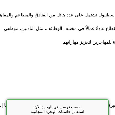
ن. إسطنبول تشتمل على عدد هائل من الفنادق والمطاعم والمقاه
طاع عادةً عمالاً في مختلف الوظائف، مثل النادلين، موظفي
 للمهاجرين لتعزيز مهاراتهم.
 بالإضافة إلى الأسواق التقليدية. هذه الأماكن تحتاج دائمًا إل
احسب فرصك في الهجرة الآن!
استعمل حاسبات الهجرة المجانية: