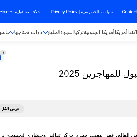
سياسة الخصوصيه | Privacy Policy
اخلاء المسئولية Disclaimer
كندا
أمريكا
أمريكا الجنوبية
تركيا
اللجوء
الخليج
أدوات تحتاجها
حاسبا
0
لمهاجرين 2025
ية في العالم. فهي ليست مجرد مركز ثقافي وحضاري فحسب، بل