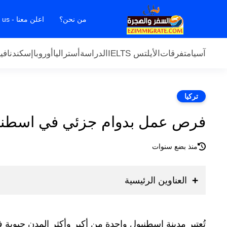
من نحن؟
اعلن معنا - Contact us
آسيا
متفرقات
الأيلتس IELTS
الدراسة
أستراليا
أوروبا
إسكندنافيا
تركيا
فرص عمل بدوام جزئي في اسطنبول ل
منذ بضع سنوات
العناوين الرئيسية
تُعتبر مدينة إسطنبول واحدة من أكبر وأكثر المدن حيو