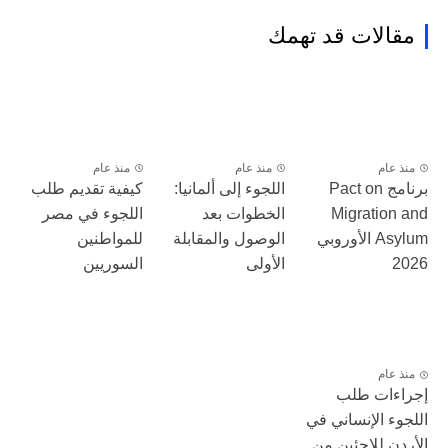
مقالات قد تهمك
منذ عام
منذ عام
منذ عام
برنامج Pact on
اللجوء إلى ألمانيا:
كيفية تقديم طلب
Migration and
الخطوات بعد
اللجوء في مصر
Asylum الأوروبي
الوصول والمقابلة
للمواطنين
2026
الأولى
السوريين
منذ عام
إجراءات طلب
اللجوء الإنساني في
الأردن للاجئين من