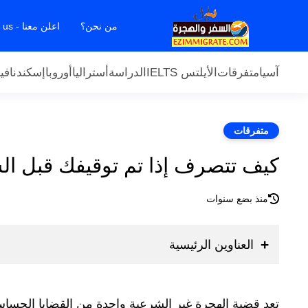
من نحن؟
اعلن معنا - Contact us
آسيا
متفرقات
الأيلتس IELTS
الدراسة
أستراليا
أوروبا
إسكندنافيا
متفرقات
كيف تتصرف إذا تم توقيفك قبل ال
منذ بضع سنوات
العناوين الرئيسية
تعد قضية الهجرة غير الشرعية واحدة من القضايا الحساس