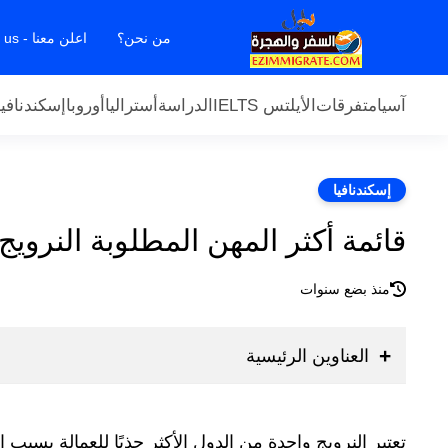
من نحن؟
اعلن معنا - Contact us
آسيا
متفرقات
الأيلتس IELTS
الدراسة
أستراليا
أوروبا
إسكندنافيا
إسكندنافيا
قائمة أكثر المهن المطلوبة النرويج
منذ بضع سنوات
العناوين الرئيسية
تعتبر النرويج واحدة من الدول الأكثر جذبًا للعمالة بسبب 