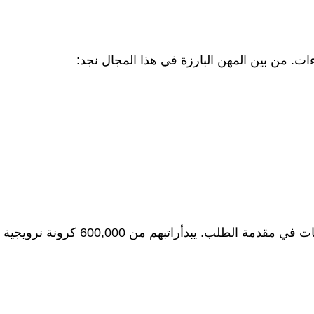
اءات. من بين المهن البارزة في هذا المجال نجد:
مع تزايد الاعتماد على التكنولوجيا، أصبح مهندسو البرمجيات في مقدمة الطلب. يبدأراتبهم من 600,000 كرونة نرويجية