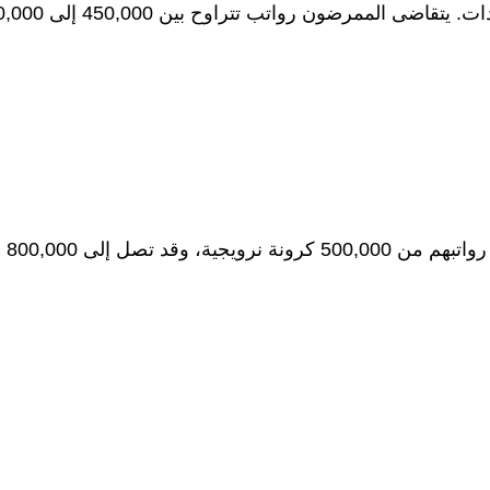
يوجد طلب عالٍ على الممرضين في المستشفيات والعيادات. يتقاضى الممر
يلعب الصيادلة دورًا مهمًا في نظام الرعاية الصحية، وتبدأ رواتبهم من 500,000 كرونة نرويجية، وقد تصل إلى 800,000