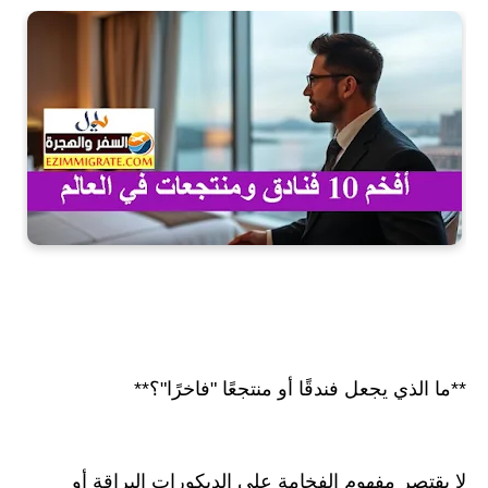
**ما الذي يجعل فندقًا أو منتجعًا "فاخرًا"؟**
لا يقتصر مفهوم الفخامة على الديكورات البراقة أو