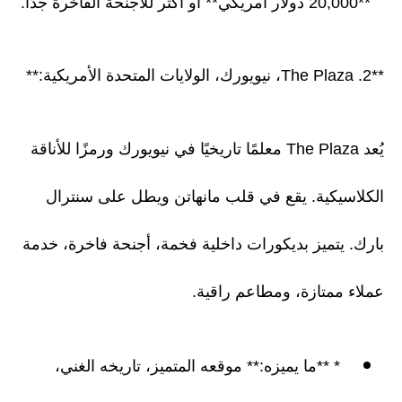
**20,000 دولار أمريكي** أو أكثر للأجنحة الفاخرة جدًا.
**2. The Plaza، نيويورك، الولايات المتحدة الأمريكية:**
يُعد The Plaza معلمًا تاريخيًا في نيويورك ورمزًا للأناقة
الكلاسيكية. يقع في قلب مانهاتن ويطل على سنترال
بارك. يتميز بديكورات داخلية فخمة، أجنحة فاخرة، خدمة
عملاء ممتازة، ومطاعم راقية.
* **ما يميزه:** موقعه المتميز، تاريخه الغني،