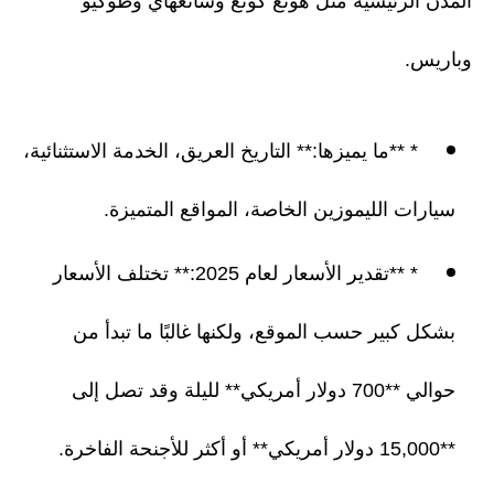
المدن الرئيسية مثل هونغ كونغ وشانغهاي وطوكيو
وباريس.
* **ما يميزها:** التاريخ العريق، الخدمة الاستثنائية،
سيارات الليموزين الخاصة، المواقع المتميزة.
* **تقدير الأسعار لعام 2025:** تختلف الأسعار
بشكل كبير حسب الموقع، ولكنها غالبًا ما تبدأ من
حوالي **700 دولار أمريكي** لليلة وقد تصل إلى
**15,000 دولار أمريكي** أو أكثر للأجنحة الفاخرة.