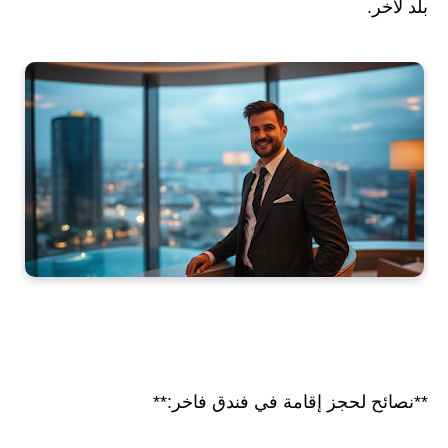
بلد لآخر.
**نصائح لحجز إقامة في فندق فاخر:**