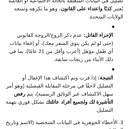
تضليل في البيانات المتعلقة بالحالة الاجتماعية أو العائلية
يُعتبر
كذبًا واعتداء على القانون
، وهو ما تكرهه وتمنعه
الولايات المتحدة.
الإجراء القاتل:
عدم ذكر الزوج/الزوجة القانوني
(حتى لو لم يكن ينوي السفر معك)، أو إخفاء بيانات
أي طفل مؤهل (أعزب وأقل من 21 عامًا)، بما في
ذلك الأبناء من زيجات سابقة.
النتيجة:
إذا فزت وتم اكتشاف هذا الإغفال أو
التضليل لاحقًا في مرحلة المقابلة القنصلية (وهو أمر
سهل الاكتشاف عبر الوثائق الرسمية)، يتم
رفض
التأشيرة لك ولجميع أفراد عائلتك
بشكل فوري بتهمة
التضليل.
3. الأخطاء الجوهرية في البيانات الشخصية (الاسم وتاريخ