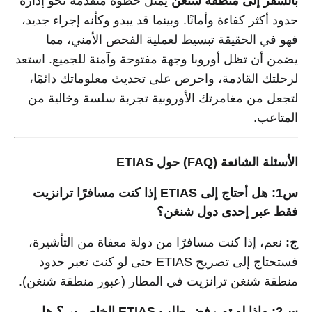
بالسفر إلى منطقة شنغن
يمثل خطوة متقدمة نحو إدارة
حدود أكثر كفاءة وأمانًا. وبينما قد يبدو وكأنه إجراء جديد،
فهو في الحقيقة تبسيط لعملية الفحص الأمني، مما
يضمن أن تظل أوروبا وجهة مفتوحة وآمنة للجميع. استعد
لرحلتك القادمة، واحرص على تحديث معلوماتك دائمًا،
لتجعل من مغامرتك الأوروبية تجربة سلسة وخالية من
المتاعب.
الأسئلة الشائعة (FAQ) حول ETIAS
س1: هل أحتاج إلى ETIAS إذا كنت مسافرًا ترانزيت
فقط عبر إحدى دول شنغن؟
ج:
نعم، إذا كنت مسافرًا من دولة معفاة من التأشيرة،
فستحتاج إلى تصريح ETIAS حتى لو كنت تعبر حدود
منطقة شنغن ترانزيت في المطار (عبور منطقة شنغن).
س2: ماذا لو تم رفض طلب ETIAS الخاص بي؟ هل