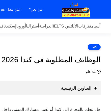
من نحن؟
اعلن معنا - Contact us
آسيا
متفرقات
الأيلتس IELTS
الدراسة
أستراليا
أوروبا
إسكندنافيا
كندا
الوظائف المطلوبة في كندا 2026 ورواتبها بالدولار الكندي
منذ عام
العناوين الرئيسية
هل تحلم بالهجرة إلى كندا أو تغيير مسارك المهني داخل 