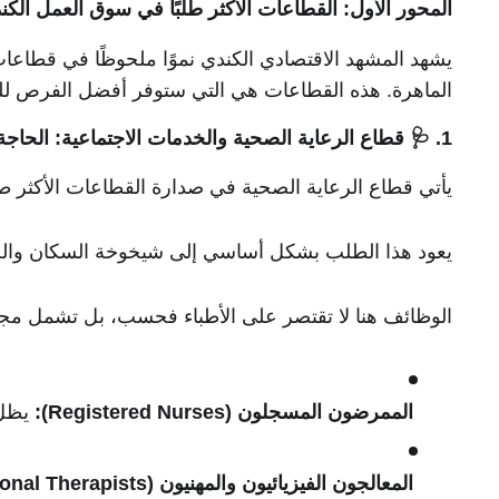
المحور الأول: القطاعات الأكثر طلبًا في سوق العمل الكندي 6
يشهد المشهد الاقتصادي الكندي نموًا ملحوظًا في قطاعات
الماهرة. هذه القطاعات هي التي ستوفر أفضل الفرص للوافدين وال
1. 🩺 قطاع الرعاية الصحية والخدمات الاجتماعية: الحاجة المتزايدة
يأتي قطاع الرعاية الصحية في صدارة القطاعات الأكثر طلب
يعود هذا الطلب بشكل أساسي إلى شيخوخة السكان والحاج
الوظائف هنا لا تقتصر على الأطباء فحسب، بل تشمل مجم
الممرضون المسجلون (Registered Nurses):
يظل 
المعالجون الفيزيائيون والمهنيون (Physiotherapists & Occupational Therapists):