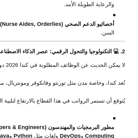
والرعاية الطويلة الأمد.
أخصائيو الدعم الصحي (Nurse Aides, Orderlies):
السن.
2. 💻 التكنولوجيا والتحول الرقمي: عصر الذكاء الاصطناعي
لا يمكن الحديث عن الوظائف المطلوبة في كندا 2026 دون تسليط الضوء على قطاع التكنولوجيا.
تُعد كندا، وخاصة مدن مثل تورنتو وفانكوفر ومونتريال، مرا
يُتوقع أن تستمر الرواتب في هذا القطاع بالارتفاع لتلبية ا
مطور البرمجيات والمهندسون (Software Developers & Engineers):
Computing
و
DevOps
ولغات مثل
Python
و
ava