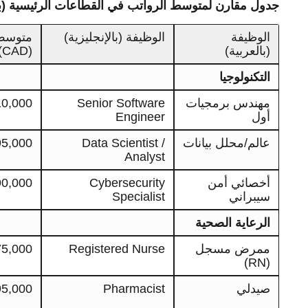
جدول مقارن لمتوسط الرواتب في القطاعات الرئيسية (بال
الوظيفة
الوظيفة (بالإنجليزية)
متوسط 
(بالعربية)
(CAD)
التكنولوجيا
مهندس برمجيات
Senior Software
000 - 150,000
أول
Engineer
عالم/محلل بيانات
Data Scientist /
,000 - 135,000
Analyst
أخصائي أمن
Cybersecurity
,000 - 140,000
سيبراني
Specialist
الرعاية الصحية
ممرض مسجل
Registered Nurse
,000 - 95,000
(RN)
صيدلي
Pharmacist
,000 - 125,000