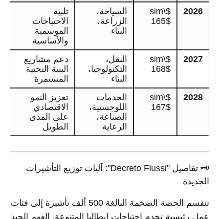
2026
$\sim
السياحة،
تلبية
165$
الزراعة،
الاحتياجات
البناء
الموسمية
والأساسية
2027
$\sim
النقل،
دعم مشاريع
168$
التكنولوجيا،
البنية التحتية
البناء
المستمرة
2028
$\sim
الخدمات
تعزيز النمو
167$
اللوجستية،
الاقتصادي
الصناعة،
على المدى
الرعاية
الطويل
🗝️ تفاصيل "Decreto Flussi": آليات توزيع التأشيرات
الجديدة
تنقسم الحصة الضخمة البالغة 500 ألف تأشيرة إلى فئات
عمل رئيسية تخدم احتياجات إيطاليا المتنوعة. الفهم الجيد