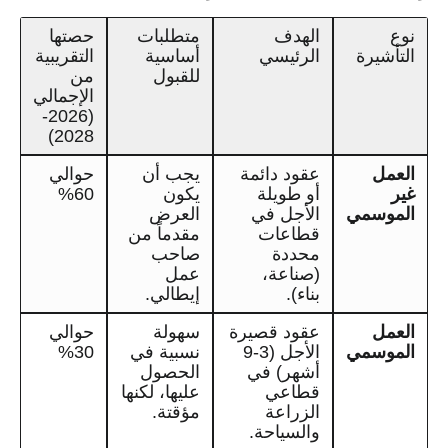
نوع
الهدف
متطلبات
حصتها
التأشيرة
الرئيسي
أساسية
التقريبية
للقبول
من
الإجمالي
(2026-
2028)
العمل
عقود دائمة
يجب أن
حوالي
غير
أو طويلة
يكون
60%
الموسمي
الأجل في
العرض
قطاعات
مقدماً من
محددة
صاحب
(صناعة،
عمل
بناء).
إيطالي.
العمل
عقود قصيرة
سهولة
حوالي
الموسمي
الأجل (3-9
نسبية في
30%
أشهر) في
الحصول
قطاعي
عليها، لكنها
الزراعة
مؤقتة.
والسياحة.