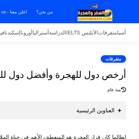
من نحن؟
اعلن معنا - Contact us
آسيا
متفرقات
الأيلتس IELTS
الدراسة
أستراليا
أوروبا
إسكندنافيا
متفرقات
أرخص دول للهجرة وأفضل دول للهجرة
منذ عام
العناوين الرئيسية