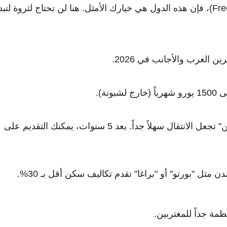
إذا كنت تمتلك مدخرات بسيطة أو تعمل عن بُعد (Freelance)، فإن هذه الدول هي خيارك الأمثل. هنا لن تحتاج لثروة لتب
 العرب والأجانب في 2026.
تأشيرة D7 وتأشيرة "الرحالة الرقميين" تجعل الانتقال سهلاً جداً. بعد 5 سنوات، يمكنك التقديم على
ثل "بورتو" أو "براغا" تقدم تكاليف سكن أقل بـ 30%.