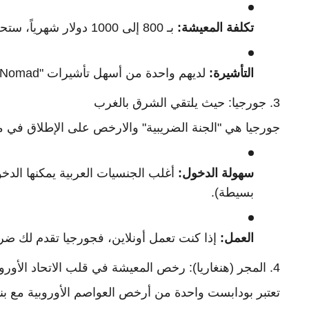
تكلفة المعيشة:
بـ 800 إلى 1000 دولار شهرياً، ستحصل على نمط حياة فاخر في مدينة مثل "مديلين".
التأشيرة:
لديهم واحدة من أسهل تأشيرات "Nomad" في العالم، تتطلب دخلاً بسيطاً (حوالي 1100 دولار شهرياً).
3. جورجيا: حيث يلتقي الشرق بالغرب
جورجيا هي "الجنة الضريبية" والارخص على الإطلاق في من
سهولة الدخول:
أغلب الجنسيات العربية يمكنها الدخول
بسيطة).
العمل:
إذا كنت تعمل أونلاين، فجورجيا تقدم لك ضريبة 1% فقط إذا سجلت كـ "مشتغل
4. المجر (هنغاريا): رخص المعيشة في قلب الاتحاد الأوروبي
تعتبر بودابست واحدة من أرخص العواصم الأوروبية مع بنية