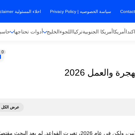
سياسة الخصوصيه | Privacy Policy
اخلاء المسئولية Disclaimer
كندا
أمريكا
أمريكا الجنوبية
تركيا
اللجوء
الخليج
أدوات تحتاجها
حاسبا
0
 والعمل 2026
لطالما كان قرار الهجرة هو المنعطف الأهم في حياة الملايين، ولكن في عام 2026، تغيرت القواعد. لم يعد البحث مق