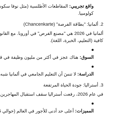
واقع تجريبي:
المقاطعات الأطلسية (مثل نوفا سكوشا
كولومبيا.
2. ألمانيا: "بطاقة الفرصة" (Chancenkarte)
ألمانيا في 2026 هي "مصنع الفرص" في أوروبا. 
كافية (التعليم، الخبرة، اللغة).
السوق:
هناك عجز في أكثر من مليون وظيفة في قطا
الدراسة:
لا تنسَ أن التعليم الجامعي في ألمانيا ش
3. أستراليا: جودة الحياة المرتفعة
في عام 2026، رفعت أستراليا سقف استقبال المهاجرين لسد الفجوة في المناطق الإقليمية.
المميزات:
أعلى حد أدنى للأجور في العالم (حوالي 25 دولار أسترالي للساعة).