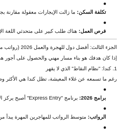
تكلفة السكن:
ما زالت الإيجارات معقولة مقارنة بجيرا
فرص العمل:
هناك طلب كبير على متحدثي اللغة الإن
الجزء الثالث: أفضل دول للهجرة والعمل 2026 (رواتب مرتفعة واستقرار مهني)
إذا كان هدفك هو بناء مسار مهني والحصول على أجور هي ا
1. كندا: "نظام النقاط" الذي لا يقهر
رغم ما تسمعه عن غلاء المعيشة، تظل كندا هي الأكثر وضوح
برامج 2026:
برنامج "Express Entry" أصبح يركز الآن على مهن محددة (الرعاية الصحية، البرمجة، الحرف اليدوية).
الرواتب:
متوسط الرواتب للمهاجرين المهرة يبدأ من 60,000 دولار كندي سنويا