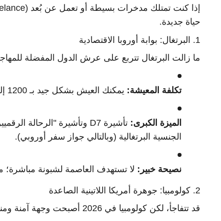
حياة جديدة.
1. البرتغال: بوابة أوروبا الاقتصادية
ما زالت البرتغال تتربع على عرش الدول المفضلة للمهاجرين
تكلفة المعيشة:
يمكنك العيش بشكل جيد بـ 1200 إلى 1500 يورو شهرياً (خارج لشبونة).
الميزة الكبرى:
الجنسية البرتغالية (وبالتالي جواز سفر أوروبي).
نصيحة خبير:
لا تستهدف العاصمة لشبونة مباشرة؛ مدن م
2. كولومبيا: جوهرة أمريكا اللاتينية الصاعدة
قد تتفاجأ، لكن كولومبيا في 2026 أصبحت وجهة آمنة ومنظمة جداً للمغتربين.