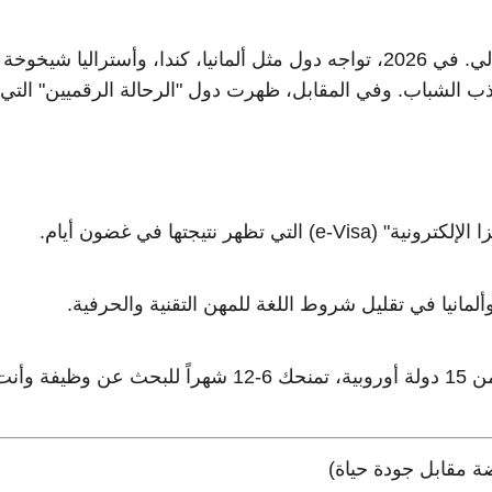
قبل أن ندخل في أسماء الدول، يجب أن نفهم الواقع الحالي. في 2026، تواجه دول مثل ألمانيا، كندا، وأستراليا شيخوخة
ذب الشباب. وفي المقابل، ظهرت دول "الرحالة الرقميين" التي
 تظهر نتيجتها في غضون أيام.
مانيا في تقليل شروط اللغة للمهن التقنية والحرفية.
أصبحت متاحة في أكثر من 15 دولة أوروبية، تمنحك 6-12 شهراً للبحث عن وظيفة وأ